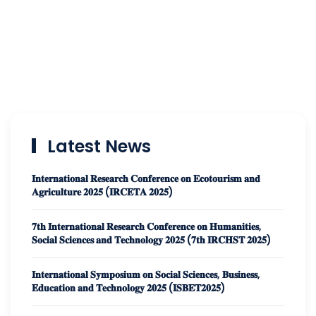
Latest News
𝐈𝐧𝐭𝐞𝐫𝐧𝐚𝐭𝐢𝐨𝐧𝐚𝐥 𝐑𝐞𝐬𝐞𝐚𝐫𝐜𝐡 𝐂𝐨𝐧𝐟𝐞𝐫𝐞𝐧𝐜𝐞 𝐨𝐧 𝐄𝐜𝐨𝐭𝐨𝐮𝐫𝐢𝐬𝐦 𝐚𝐧𝐝
𝐀𝐠𝐫𝐢𝐜𝐮𝐥𝐭𝐮𝐫𝐞 𝟐𝟎𝟐𝟓 (𝐈𝐑𝐂𝐄𝐓𝐀 𝟐𝟎𝟐𝟓)
𝟕𝐭𝐡 𝐈𝐧𝐭𝐞𝐫𝐧𝐚𝐭𝐢𝐨𝐧𝐚𝐥 𝐑𝐞𝐬𝐞𝐚𝐫𝐜𝐡 𝐂𝐨𝐧𝐟𝐞𝐫𝐞𝐧𝐜𝐞 𝐨𝐧 𝐇𝐮𝐦𝐚𝐧𝐢𝐭𝐢𝐞𝐬,
𝐒𝐨𝐜𝐢𝐚𝐥 𝐒𝐜𝐢𝐞𝐧𝐜𝐞𝐬 𝐚𝐧𝐝 𝐓𝐞𝐜𝐡𝐧𝐨𝐥𝐨𝐠𝐲 𝟐𝟎𝟐𝟓 (𝟕𝐭𝐡 𝐈𝐑𝐂𝐇𝐒𝐓 𝟐𝟎𝟐𝟓)
𝐈𝐧𝐭𝐞𝐫𝐧𝐚𝐭𝐢𝐨𝐧𝐚𝐥 𝐒𝐲𝐦𝐩𝐨𝐬𝐢𝐮𝐦 𝐨𝐧 𝐒𝐨𝐜𝐢𝐚𝐥 𝐒𝐜𝐢𝐞𝐧𝐜𝐞𝐬, 𝐁𝐮𝐬𝐢𝐧𝐞𝐬𝐬,
𝐄𝐝𝐮𝐜𝐚𝐭𝐢𝐨𝐧 𝐚𝐧𝐝 𝐓𝐞𝐜𝐡𝐧𝐨𝐥𝐨𝐠𝐲 𝟐𝟎𝟐𝟓 (𝐈𝐒𝐁𝐄𝐓𝟐𝟎𝟐𝟓)