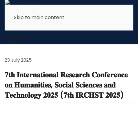
Skip to main content
News & Latest Info
23 July 2025
𝟕𝐭𝐡 𝐈𝐧𝐭𝐞𝐫𝐧𝐚𝐭𝐢𝐨𝐧𝐚𝐥 𝐑𝐞𝐬𝐞𝐚𝐫𝐜𝐡 𝐂𝐨𝐧𝐟𝐞𝐫𝐞𝐧𝐜𝐞
𝐨𝐧 𝐇𝐮𝐦𝐚𝐧𝐢𝐭𝐢𝐞𝐬, 𝐒𝐨𝐜𝐢𝐚𝐥 𝐒𝐜𝐢𝐞𝐧𝐜𝐞𝐬 𝐚𝐧𝐝
𝐓𝐞𝐜𝐡𝐧𝐨𝐥𝐨𝐠𝐲 𝟐𝟎𝟐𝟓 (𝟕𝐭𝐡 𝐈𝐑𝐂𝐇𝐒𝐓 𝟐𝟎𝟐𝟓)