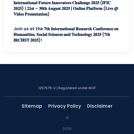
𝐈𝐧𝐭𝐞𝐫𝐧𝐚𝐭𝐢𝐨𝐧𝐚𝐥 𝐅𝐮𝐭𝐮𝐫𝐞 𝐈𝐧𝐧𝐨𝐯𝐚𝐭𝐨𝐫𝐬 𝐂𝐡𝐚𝐥𝐥𝐞𝐧𝐠𝐞 𝟐𝟎𝟐𝟓 (𝐈𝐅𝐈𝐂
𝟐𝟎𝟐𝟓) | 𝟐𝟏𝐬𝐭 – 𝟑𝟎𝐭𝐡 𝐀𝐮𝐠𝐮𝐬𝐭 𝟐𝟎𝟐𝟓 | 𝐎𝐧𝐥𝐢𝐧𝐞 𝐏𝐥𝐚𝐭𝐟𝐨𝐫𝐦 (𝐋𝐢𝐯𝐞 @
𝐕𝐢𝐝𝐞𝐨 𝐏𝐫𝐞𝐬𝐞𝐧𝐭𝐚𝐭𝐢𝐨𝐧)
Join us at the 𝟕𝐭𝐡 𝐈𝐧𝐭𝐞𝐫𝐧𝐚𝐭𝐢𝐨𝐧𝐚𝐥 𝐑𝐞𝐬𝐞𝐚𝐫𝐜𝐡 𝐂𝐨𝐧𝐟𝐞𝐫𝐞𝐧𝐜𝐞 𝐨𝐧
𝐇𝐮𝐦𝐚𝐧𝐢𝐭𝐢𝐞𝐬, 𝐒𝐨𝐜𝐢𝐚𝐥 𝐒𝐜𝐢𝐞𝐧𝐜𝐞𝐬 𝐚𝐧𝐝 𝐓𝐞𝐜𝐡𝐧𝐨𝐥𝐨𝐠𝐲 𝟐𝟎𝟐𝟓 (𝟕𝐭𝐡
𝐈𝐑𝐂𝐇𝐒𝐓 𝟐𝟎𝟐𝟓)!
1257579-U | Registered under MOF
Sitemap
Privacy Policy
Disclaimer
©
2026